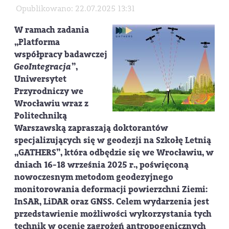
Opublikowano: 22.07.2025 13:31
W ramach zadania
„
Platforma
współpracy badawczej
GeoIntegracja
”,
Uniwersytet
Przyrodniczy we
Wrocławiu wraz z
Politechniką
Warszawską zapraszają doktorantów
specjalizujących się w geodezji na
Szkołę Letnią
„GATHERS”
, która odbędzie się
we Wrocławiu
, w
dniach
16-18 września 2025 r.
, poświęconą
nowoczesnym metodom geodezyjnego
monitorowania deformacji powierzchni Ziemi:
InSAR, LiDAR oraz GNSS
. Celem wydarzenia jest
przedstawienie możliwości wykorzystania tych
technik w ocenie zagrożeń antropogenicznych