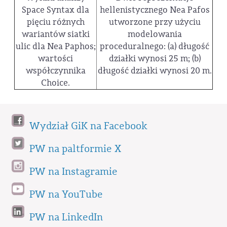
Space Syntax dla
hellenistycznego Nea Pafos
pięciu różnych
utworzone przy użyciu
wariantów siatki
modelowania
ulic dla Nea Paphos;
proceduralnego: (a) długość
wartości
działki wynosi 25 m; (b)
współczynnika
długość działki wynosi 20 m.
Choice.
Wydział GiK na Facebook
PW na paltformie X
PW na Instagramie
PW na YouTube
PW na LinkedIn