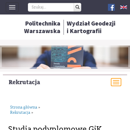
Toggle
navigation
Politechnika
Wydział Geodezji
Warszawska
i Kartografii
Rekrutacja
Togg
navi
Strona główna
»
Rekrutacja
»
Studia podyplomowe GiK