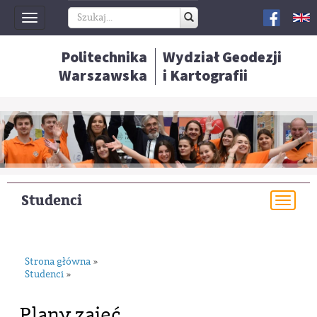
Toggle
navigation
Politechnika
Wydział Geodezji
Warszawska
i Kartografii
Studenci
Togg
navi
Strona główna
»
Studenci
»
Plany zajęć