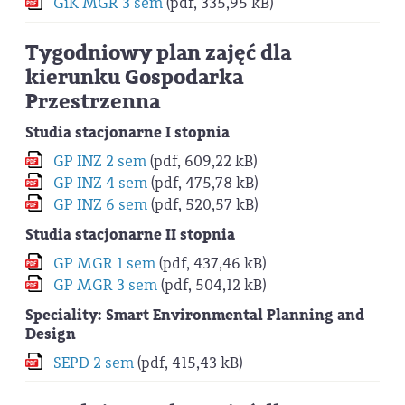
GiK MGR 3 sem
(pdf, 335,95 kB)
Tygodniowy plan zajęć dla
kierunku Gospodarka
Przestrzenna
Studia stacjonarne I stopnia
GP INZ 2 sem
(pdf, 609,22 kB)
GP INZ 4 sem
(pdf, 475,78 kB)
GP INZ 6 sem
(pdf, 520,57 kB)
Studia stacjonarne II stopnia
GP MGR 1 sem
(pdf, 437,46 kB)
GP MGR 3 sem
(pdf, 504,12 kB)
Speciality: Smart Environmental Planning and
Design
SEPD 2 sem
(pdf, 415,43 kB)