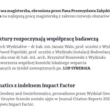
raca magisterska, obroniona przez Pana Przemysława Załęski
e
na najlepszą pracę magisterską z zakresu rozwoju obszarów
ektury rozpoczynają współpracę badawczą
zech Wydziałów – dr hab. inż. Janusz Walo, prof. uczelni z Wy
. Paweł Popielski, prof. uczelni z Wydziału Instalacji Budowlan
ska oraz dr hab. inż. arch. Krzysztof Koszewski z Wydziału
utworzenia wspólnej komórki lokalnego wsparcia
LOP SYNERGIA
anych ze źródeł zewnętrznych pn.
.
atics z indeksem Impact Factor
eodesy and Geoinformatics, prowadzone przez Wydział Geod
 Gruyter Sciendo zostało ujęte w Journal Citation Reports 202
ywu Impact Factor.