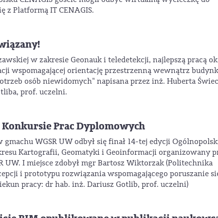
ię z Platformą IT CENAGIS.
wiązany!
wskiej w zakresie Geonauk i teledetekcji, najlepszą pracą ok
ikacji wspomagającej orientację przestrzenną wewnątrz budy
trzeb osób niewidomych" napisana przez inż. Huberta Świe
liba, prof. uczelni.
m Konkursie Prac Dyplomowych
 w gmachu WGSR UW odbył się finał 14-tej edycji Ogólnopolsk
esu Kartografii, Geomatyki i Geoinformacji organizowany p
 UW. I miejsce zdobył mgr Bartosz Wiktorzak (Politechnika
epcji i prototypu rozwiązania wspomagającego poruszanie si
un pracy: dr hab. inż. Dariusz Gotlib, prof. uczelni)