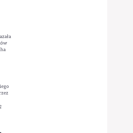
azała
nków
cha
iego
rzez
ę