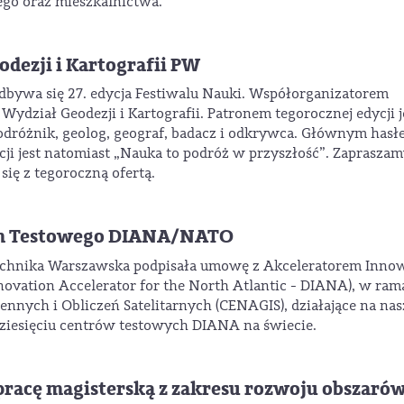
go oraz mieszkalnictwa.
odezji i Kartografii PW
dbywa się 27. edycja Festiwalu Nauki. Współorganizatorem
ydział Geodezji i Kartografii. Patronem tegorocznej edycji j
odróżnik, geolog, geograf, badacz i odkrywca. Głównym hasł
ji jest natomiast „Nauka to podróż w przyszłość”. Zapraszam
ię z tegoroczną ofertą.
um Testowego DIANA/NATO
echnika Warszawska podpisała umowę z Akceleratorem Innow
vation Accelerator for the North Atlantic - DIANA), w ram
ennych i Obliczeń Satelitarnych (CENAGIS), działające na na
udziesięciu centrów testowych DIANA na świecie.
pracę magisterską z zakresu rozwoju obszaró