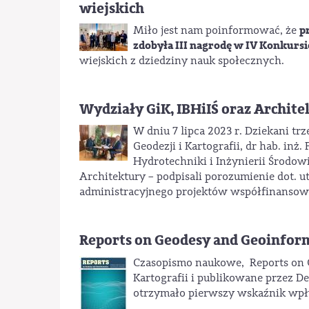
wiejskich
p
Miło jest nam poinformować, że
zdobyła III nagrodę w IV Konkursi
wiejskich z dziedziny nauk społecznych.
Wydziały GiK, IBHiIŚ oraz Archit
W dniu 7 lipca 2023 r. Dziekani tr
Geodezji i Kartografii, dr hab. inż
Hydrotechniki i Inżynierii Środowi
Architektury – podpisali porozumienie dot. 
administracyjnego projektów współfinansow
Reports on Geodesy and Geoinform
Czasopismo naukowe, Reports on G
Kartografii i publikowane przez De
otrzymało pierwszy wskaźnik wpł