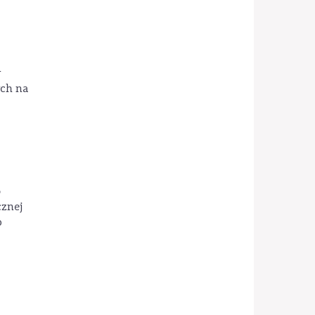
y
ch na
o
znej
o