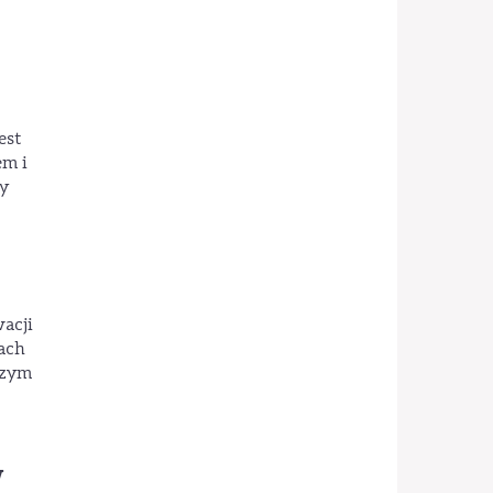
est
em i
y
acji
ach
szym
w