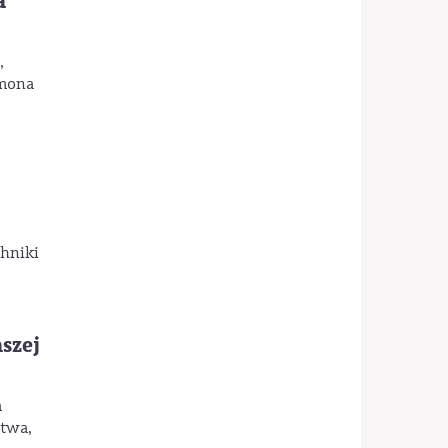
a
,
ymona
chniki
szej
a
ctwa,