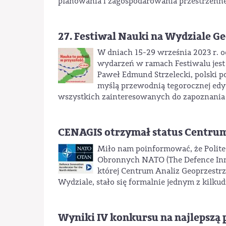
planowania i zagospodarowania przestrzenne
27. Festiwal Nauki na Wydziale Ge
W dniach 15-29 września 2023 r. o
wydarzeń w ramach Festiwalu jest W
Paweł Edmund Strzelecki, polski p
myślą przewodnią tegorocznej edyc
wszystkich zainteresowanych do zapoznania s
CENAGIS otrzymał status Centr
Miło nam poinformować, że Polit
Obronnych NATO (The Defence Inno
której Centrum Analiz Geoprzestrz
Wydziale, stało się formalnie jednym z kilk
Wyniki IV konkursu na najlepszą 