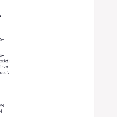
h
o-
o-
ości)
iczo-
osu".
we
j.