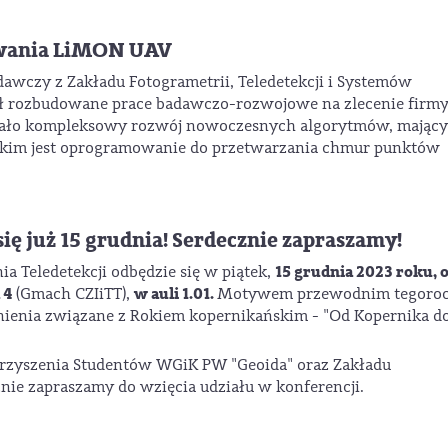
wania LiMON UAV
dawczy z Zakładu Fotogrametrii, Teledetekcji i Systemów
ił rozbudowane prace badawczo-rozwojowe na zlecenie firm
owało kompleksowy rozwój nowoczesnych algorytmów, mający
 jakim jest oprogramowanie do przetwarzania chmur punktów
się już 15 grudnia! Serdecznie zapraszamy!
15 grudnia 2023 roku, 
ia Teledetekcji odbędzie się w piątek,
 4
w auli 1.01.
(Gmach CZIiTT),
Motywem przewodnim tegoroc
nienia związane z Rokiem kopernikańskim - "Od Kopernika d
rzyszenia Studentów WGiK PW "Geoida" oraz Zakładu
znie zapraszamy do wzięcia udziału w konferencji.