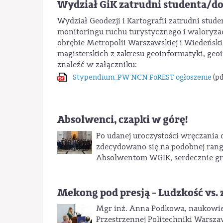
Wydział GiK zatrudni studenta/d
Wydział Geodezji i Kartografii zatrudni stud
monitoringu ruchu turystycznego i waloryza
obrębie Metropolii Warszawskiej i Wiedeńskie
magisterskich z zakresu geoinformatyki, geoin
znaleźć w załączniku:
Stypendium_PW NCN FoREST ogłoszenie
(pd
Absolwenci, czapki w górę!
Po udanej uroczystości wręczania 
zdecydowano się na podobnej rang
Absolwentom WGIK, serdecznie gr
Mekong pod presją - Ludzkość vs.
Mgr inż. Anna Podkowa, naukowiec 
Przestrzennej Politechniki Warsz