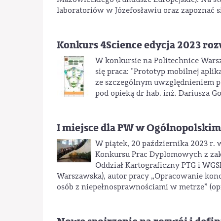
laboratoriów w Józefosławiu oraz zapoznać s
Konkurs 4Science edycja 2023 roz
W konkursie na Politechnice Warsza
się praca: "Prototyp mobilnej apl
ze szczególnym uwzględnieniem po
pod opieką dr hab. inż. Dariusza Got
I miejsce dla PW w Ogólnopolski
W piątek, 20 października 2023 r.
Konkursu Prac Dyplomowych z zakr
Oddział Kartograficzny PTG i WGSR
Warszawska), autor pracy „Opracowanie konc
osób z niepełnosprawnościami w metrze” (opiek