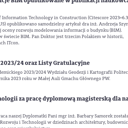
nicje BIM opublikowane w publikacji naukowc
 Information Technology in Construction (Citescore 2023=6.3
PUS) opublikowano samodzielny artykuł dra inż. Andrzeja Sz
j oceny rozwoju modelowania informacji o budynku (BIM).
świecie BIM. Pan Doktor jest trzecim Polakiem w historii,
ch ITcon.
2023/24 oraz Listy Gratulacyjne
emickiego 2023/2024 Wydziału Geodezji i Kartografii Polite
ernika 2023 roku w Małej Auli Gmachu Głównego PW.
ologii za pracę dyplomową magisterską dla na
aca naszej Dyplomatki Pani mgr inż. Barbary Samorek został
Rozwoju i Technologii w dziedzinach architektury, budowni