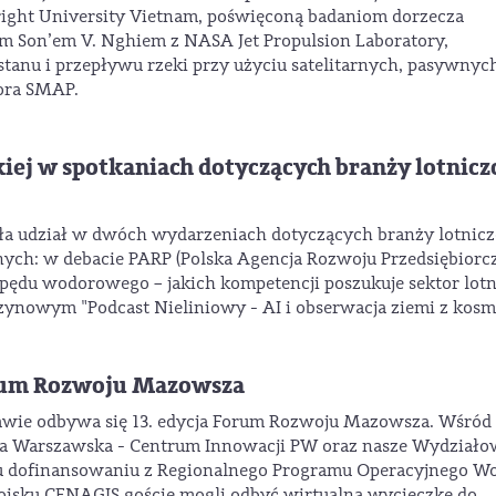
right University Vietnam, poświęconą badaniom dorzecza
m Son’em V. Nghiem z NASA Jet Propulsion Laboratory,
tanu i przepływu rzeki przy użyciu satelitarnych, pasywnyc
ora SMAP.
iej w spotkaniach dotyczących branży lotnicz
ła udział w dwóch wydarzeniach dotyczących branży lotnicz
nych: w debacie PARP (Polska Agencja Rozwoju Przedsiębiorcz
pędu wodorowego – jakich kompetencji poszukuje sektor lotn
zynowym "Podcast Nieliniowy - AI i obserwacja ziemi z kosm
rum Rozwoju Mazowsza
awie odbywa się 13. edycja Forum Rozwoju Mazowsza. Wśród
ika Warszawska - Centrum Innowacji PW oraz nasze Wydziało
 dofinansowaniu z Regionalnego Programu Operacyjnego Wo
toisku CENAGIS goście mogli odbyć wirtualną wycieczkę do