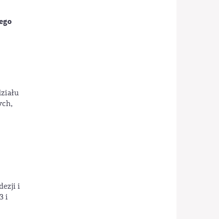
ego
działu
ych,
ezji i
3 i