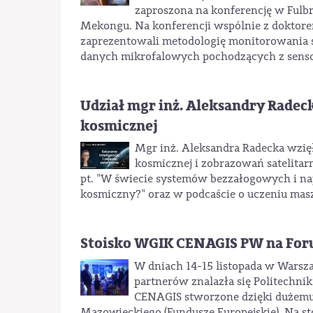
zaproszona na konferencję w Fulb
Mekongu. Na konferencji wspólnie z doktore
zaprezentowali metodologię monitorowania s
danych mikrofalowych pochodzących z sens
Udział mgr inż. Aleksandry Radeck
kosmicznej
Mgr inż. Aleksandra Radecka wzię
kosmicznej i zobrazowań satelitar
pt. "W świecie systemów bezzałogowych i na
kosmiczny?" oraz w podcaście o uczeniu mas
Stoisko WGIK CENAGIS PW na Fo
W dniach 14-15 listopada w Warsz
partnerów znalazła się Politechn
CENAGIS stworzone dzięki dużemu
Mazowieckiego (Fundusze Europejskie). Na s