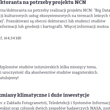
oktoranta na potrzeby projektu NCN
enta/doktoranta na potrzeby realizacji projektu NCN: "Big Dat
cji kulturowych usług ekosystemowych na terenach leśnych
j". Poszukiwani są obecni doktoranci lub studenci studiów
formacji lub geodezji i kartografii. Więcej informacji można
f, 164,54 kB)
dyplomów studiów inżynierskich kilka miesięcy temu,
i uroczystość dla absolwentów studiów magisterskich.
atulujemy!
 zmiany klimatyczne i duże inwestycje
z Zakładu Fotogrametrii, Teledetekcji i Systemów Informacj
awskiej oraz członek dwóch zespołów badawczych NASA, zost