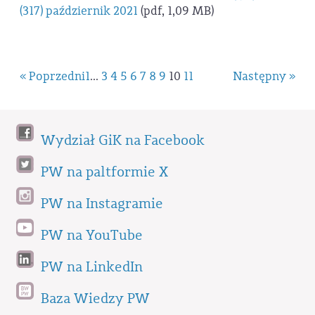
(317) październik 2021
(pdf, 1,09 MB)
« Poprzedni
1
...
3
4
5
6
7
8
9
10
11
Następny »
Wydział GiK na Facebook
PW na paltformie X
PW na Instagramie
PW na YouTube
PW na LinkedIn
Baza Wiedzy PW