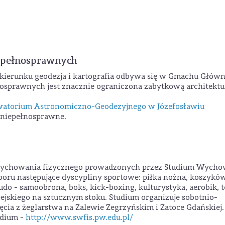
iepełnosprawnych
 kierunku geodezja i kartografia odbywa się w Gmachu Głó
nosprawnych jest znacznie ograniczona zabytkową architektu
atorium Astronomiczno-Geodezyjnego w Józefosławiu
y niepełnosprawne.
h wychowania fizycznego prowadzonych przez Studium Wycho
boru następujące dyscypliny sportowe: piłka nożna, koszykó
udo - samoobrona, boks, kick-boxing, kulturystyka, aerobik, t
pejskiego na sztucznym stoku. Studium organizuje sobotnio-
jęcia z żeglarstwa na Zalewie Zegrzyńskim i Zatoce Gdańskiej.
udium -
http://www.swfis.pw.edu.pl/