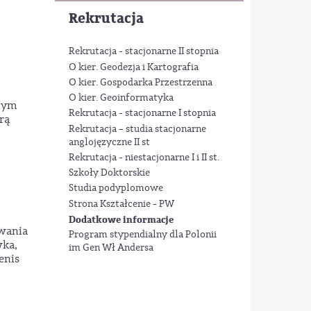
Rekrutacja
Rekrutacja - stacjonarne II stopnia
O kier. Geodezja i Kartografia
O kier. Gospodarka Przestrzenna
O kier. Geoinformatyka
wnym
Rekrutacja - stacjonarne I stopnia
rą
Rekrutacja – studia stacjonarne
anglojęzyczne II st
Rekrutacja - niestacjonarne I i II st.
Szkoły Doktorskie
Studia podyplomowe
Strona Kształcenie - PW
Dodatkowe informacje
wania
Program stypendialny dla Polonii
wka,
im Gen Wł Andersa
enis