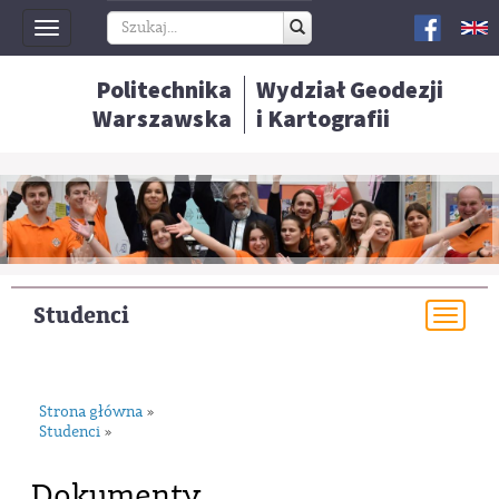
Toggle
navigation
Politechnika
Wydział Geodezji
Warszawska
i Kartografii
Studenci
Togg
navi
Strona główna
»
Studenci
»
Dokumenty