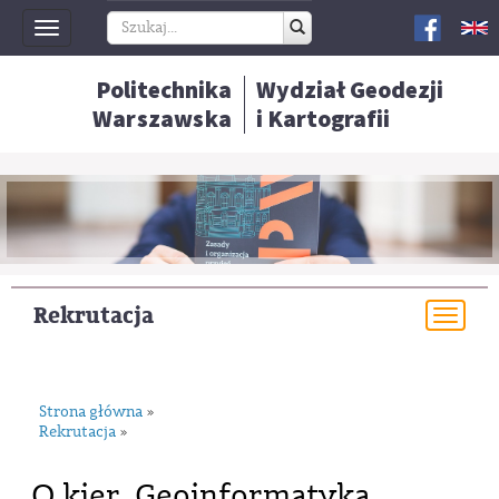
Toggle
navigation
Politechnika
Wydział Geodezji
Warszawska
i Kartografii
Rekrutacja
Togg
navi
Strona główna
»
Rekrutacja
»
O kier. Geoinformatyka