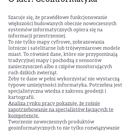
Szacuje się, że prawidłowe funkcjonowanie
większości budowanych obecnie nowoczesnych
systemów informatycznych opiera się na
informacji przestrzennej.
To nie tylko mapy cyfrowe, zobrazowania
lotnicze i satelitarne lub trójwymiarowe modele
miast. To również dane, które nie przypominają
tradycyjnej mapy i pochodzą z sensorów
zanieczyszczeń albo z czipów monitorujących
ruch dzikich zwierząt.
Żeby te dane w pełni wykorzystać nie wystarczą
typowe umiejętności informatyka. Potrzebna jest
specjalistyczna wiedza z zakresu geodezji i
kartografii.
Analiza rynku pracy pokazuje, że rośnie
zapotrzebowanie na specjalistów łączących te
kompetencje.
Tworzenie nowoczesnych produktów
geoinformatycznych to nie tylko rozwiązywanie